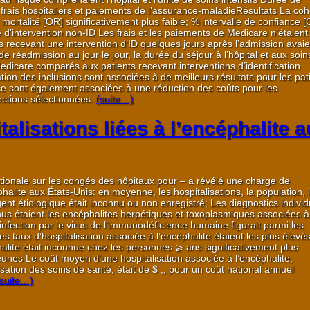
 frais hospitaliers et paiements de l’assurance-maladieRésultats La coh
mortalité [OR] significativement plus faible; % intervalle de confiance [C
 d’intervention non-ID Les frais et les paiements de Medicare n’étaient
nts recevant une intervention d’ID quelques jours après l’admission avaie
de réadmission au jour le jour, la durée du séjour à l’hôpital et aux soin
 Medicare comparés aux patients recevant interventions d’identification
cation des inclusions sont associées à de meilleurs résultats pour les pat
coce sont également associées à une réduction des coûts pour les
fections sélectionnées.
(suite…)
alisations liées à l’encéphalite 
tionale sur les congés des hôpitaux pour – a révélé une charge de
halite aux États-Unis: en moyenne, les hospitalisations, la population, 
’agent étiologique était inconnu ou non enregistré; Les diagnostics individ
nus étaient les encéphalites herpétiques et toxoplasmiques associées 
infection par le virus de l’immunodéficience humaine figurait parmi les
s taux d’hospitalisation associée à l’encéphalite étaient les plus élevé
phalite était inconnue chez les personnes ⩾ ans significativement plus
unes Le coût moyen d’une hospitalisation associée à l’encéphalite,
lisation des soins de santé, était de $ ,, pour un coût national annuel
(suite…)