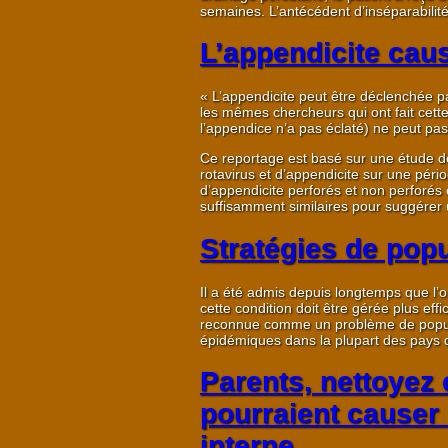
semaines. L’antécédent d’inséparabilit
L’appendicite cau
« L’appendicite peut être déclenchée par
les mêmes chercheurs qui ont fait cet
l’appendice n’a pas éclaté) ne peut pas 
Ce reportage est basé sur une étude des
rotavirus et d’appendicite sur une péri
d’appendicite perforés et non perforés o
suffisamment similaires pour suggérer 
Stratégies de popu
Il a été admis depuis longtemps que l’o
cette condition doit être gérée plus ef
reconnue comme un problème de populati
épidémiques dans la plupart des pays
Parents, nettoyez c
pourraient causer 
interne