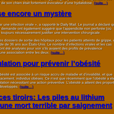
é de son chien était fortement évocateur d’une hydatidose.
(suite…)
se encore un mystère
 une infection virale », a rapporté le Daily Mail. Le journal a déclaré 
te demande ont également suggéré que l’appendicite non perforée (où
toujours nécessairement justifier une intervention chirurgicale.
 dossiers de sortie des hôpitaux pour les patients atteints de grippe,
ode de 36 ans aux États-Unis. Le nombre d’infections virales et les cas
nt été analysés pour voir s’ils avaient des profils de prévalence
une association entre les deux.
(suite…)
lation pour prévenir l’obésité
bésité est associée à un risque accru de maladie et d’invalidité, et que
ficacement. individus obèses. Ce n’est que récemment que l’obésité a ét
on nécessitant une action préventive. L’obésité a atteint des propor
 développés.
(suite…)
es tiroirs: Les piles au lithium
une mort terrible par saignement