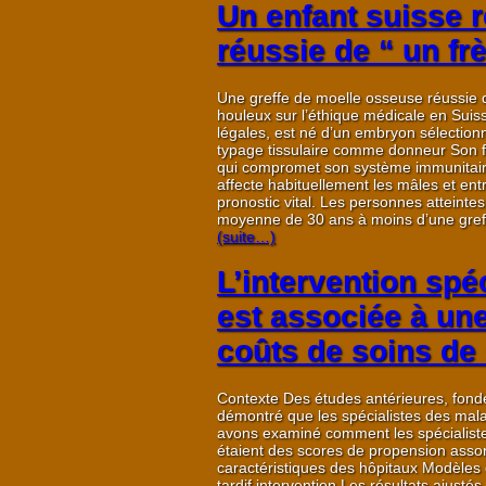
Un enfant suisse r
réussie de “ un fr
Une greffe de moelle osseuse réussie d
houleux sur l’éthique médicale en Sui
légales, est né d’un embryon sélection
typage tissulaire comme donneur Son f
qui compromet son système immunitaire.
affecte habituellement les mâles et en
pronostic vital. Les personnes attein
moyenne de 30 ans à moins d’une greff
(suite…)
L’intervention spé
est associée à une
coûts de soins de
Contexte Des études antérieures, fondé
démontré que les spécialistes des malad
avons examiné comment les spécialistes de
étaient des scores de propension assor
caractéristiques des hôpitaux Modèles d
tardif intervention Les résultats ajustés