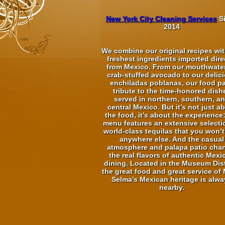
New York City Cleaning Services
S
2014
We combine our original recipes wit
freshest ingredients imported dire
from Mexico. From our mouthwate
crab-stuffed avocado to our delic
enchiladas poblanas, our food p
tribute to the time-honored dish
served in northern, southern, a
central Mexico. But it’s not just a
the food, it’s about the experience
menu features an extensive selecti
world-class tequilas that you won’t
anywhere else. And the casual
atmosphere and palapa patio cha
the real flavors of authentic Mexi
dining. Located in the Museum Dist
the great food and great service of 
Selma’s Mexican heritage is alwa
nearby.