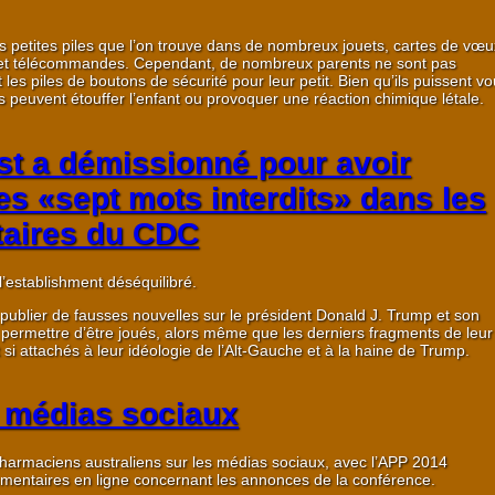
es petites piles que l’on trouve dans de nombreux jouets, cartes de vœu
 et télécommandes. Cependant, de nombreux parents ne sont pas
es piles de boutons de sécurité pour leur petit. Bien qu’ils puissent v
 ils peuvent étouffer l’enfant ou provoquer une réaction chimique létale.
t a démissionné pour avoir
les «sept mots interdits» dans les
aires du CDC
’establishment déséquilibré.
 publier de fausses nouvelles sur le président Donald J. Trump et son
e permettre d’être joués, alors même que les derniers fragments de leur
t si attachés à leur idéologie de l’Alt-Gauche et à la haine de Trump.
 médias sociaux
harmaciens australiens sur les médias sociaux, avec l’APP 2014
ntaires en ligne concernant les annonces de la conférence.