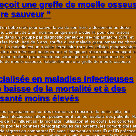
eçoit une greffe de moelle osseu
ère sauveur ”
’un bébé créé pour sauver la vie de son frère a déclenché un débat
sse. L’enfant de 1 an, nommé uniquement Elodie H, pour des raisons
né dans un groupe par diagnostic génétique pré-implantatoire (DPI) et
rère Noah, âgé de 6 ans, souffre d’une maladie granulomateuse chron
 La maladie est un trouble héréditaire rare des cellules phagocytaire
traîne des infections bactériennes et fongiques récurrentes menaçant le
tes d’une maladie granulomateuse chronique ont une espérance de vie
e de moelle osseuse, habituellement une greffe de moelle osseuse.
cialisée en maladies infectieuses
 baisse de la mortalité et à des
 santé moins élevés
es principalement sur des examens de dossiers de petite taille, ont
ies infectieuses influent positivement sur les résultats des patients. 
 l’ID influent sur la mortalité, l’utilisation et les coûts. Les cohortes
tis pour les données démographiques des patients, les comorbidités et
e régression comparant l’ID avec l’intervention sans ID et l’ID précoc
 au risque comprenaient l’hôpital et l’unité de soins intensifs Durée de