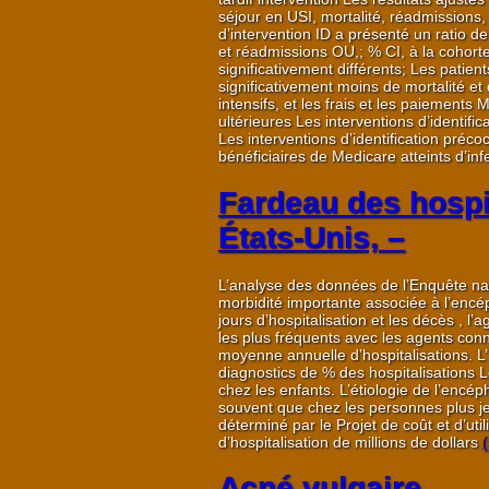
séjour en USI, mortalité, réadmissions,
d’intervention ID a présenté un ratio de 
et réadmissions OU,; % CI, à la cohorte
significativement différents; Les patie
significativement moins de mortalité et 
intensifs, et les frais et les paiements
ultérieures Les interventions d’identifi
Les interventions d’identification pré
bénéficiaires de Medicare atteints d’in
Fardeau des hospit
États-Unis, –
L’analyse des données de l’Enquête na
morbidité importante associée à l’encép
jours d’hospitalisation et les décès , l
les plus fréquents avec les agents con
moyenne annuelle d’hospitalisations. L’
diagnostics de % des hospitalisations Le
chez les enfants. L’étiologie de l’encé
souvent que chez les personnes plus je
déterminé par le Projet de coût et d’uti
d’hospitalisation de millions de dollars
Acné vulgaire