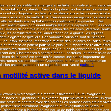
obiens sont un problème émergent à l’échelle mondiale et sont associé
la mortalité des patients. Dans les hôpitaux, les bactéries résistantes 
Le nombre d’hôpitaux, les taux de résistance aux entérocoques résistan
reus résistant à la méthicilline, Pseudomonas aeruginosa résistant au
siella résistants aux céphalosporines continuent d’augmenter . Ces
aux antibiotiques continuent malgré les efforts déployés pour les cont
es Centres de contrôle et de prévention des maladies, Veterans Health
lic, les administrateurs de l’amélioration de la qualité, les équipes
démiologistes hospitaliers. Ces variables causales sont divisées en
au de l’établissement. Importance relative des variables causales, telle
et la transmission patient-patient De plus, leur importance relative diffèr
ennes résistantes aux antibiotiques Pour les organismes tels que S a
oduisant des β-lactamases à spectre étendu. bactéries, la transmission d
availleurs de la santé est considérée comme une cause importante de
 résistantes aux antibiotiques Cependant, le rôle de la contamination
ssion patient-patient est un sujet très controversé
(suite…)
 motilité active dans le liquide
L’examen microscopique a montré initialement Figure invaginée et
d’Echinococcus granulosus Un examen supplémentaire a montré un gro
ne structure centrale avec des cordes Les protoscoleces étaient vivan
ristaltisme entraînant l’évagination et l’invagination de Après un
de l’albendazole à la dose de mg par kg de poids corporel pendant des