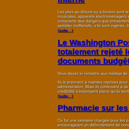
Les piles au lithium ou à bouton sont l
musicales, appareils électroménagers
conscients des dangers que présentent l
sembler inoffensifs, s’ils sont ingérés,
(suite…)
Le Washington Pos
totalement rejeté 
documents budgét
Vous devez le remettre aux médias de l
Ils le prennent à maintes reprises pour
administration. Mais ils continuent à s
crédibilité s’estompent parce qu’ils son
(suite…)
Pharmacie sur les
Ce fut une semaine chargée pour les p
encourageant un débordement de comme