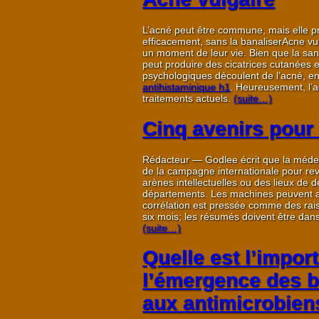
L’acné peut être commune, mais elle pr
efficacement, sans la banaliserAcne vu
un moment de leur vie. Bien que la santé
peut produire des cicatrices cutanées 
psychologiques découlent de l’acné, en
antihistaminique h1
. Heureusement, l’
traitements actuels.
(suite…)
Cinq avenirs pour 
Rédacteur — Godlee écrit que la médec
de la campagne internationale pour rev
arènes intellectuelles ou des lieux de
départements. Les machines peuvent ana
corrélation est pressée comme des raisi
six mois; les résumés doivent être dan
(suite…)
Quelle est l’impo
l’émergence des b
aux antimicrobien