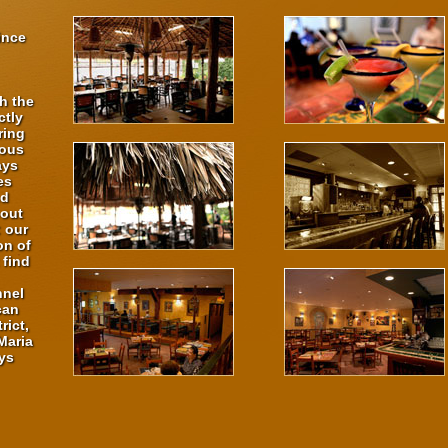
ince
h the
ctly
ring
ious
ays
es
nd
bout
: our
on of
 find
nnel
can
rict,
Maria
ys