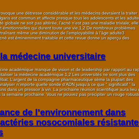
ovoque une détresse considérable et les médecins devraient la traiter
lgaris est commun et affecte presque tous les adolescents et les adulte
 globale ne soit pas altérée, l’acné n’est pas une maladie triviale; elle
et émotionnelles qui durent toute une vie.1,2 De nombreux problèmes
traînant même une diminution de l’employabilité à l’âge adulte3
acné est éminemment traitable et cette revue donne un aperçu des
la médecine universitaire
ine académique manque de vision et de leadership par rapport au ra
italiser la médecine académique.1,2 Les universités ne sont plus des
 débat. L’argent de la compagnie pharmaceutique sème la plupart des
lyser n’importe quelle sonde d’ADN jusqu’à ce que “ significatif ” la
ns dans un pressoir à vin. La prochaine réunion scientifique aura lieu
s la semaine prochaine. Vous ne pouvez pas précipiter un rouge robust
rtance de l’environnement dans
actéries nosocomiales résistant
s